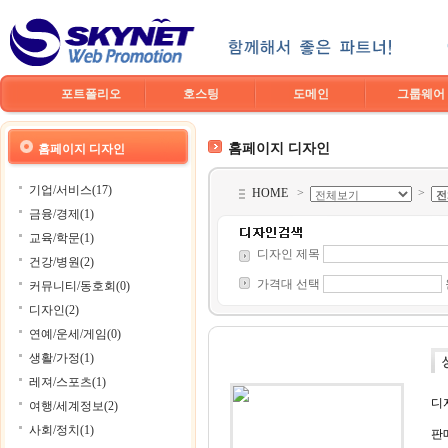
포트폴리오
호스팅
도메인
그룹웨어
홈페이지 디자인
홈페이지 디자인
기업/서비스(17)
HOME
>
>
금융/경제(1)
교육/학문(1)
디자인 제목
건강/병원(2)
가격대 선택
커뮤니티/동호회(0)
디자인(2)
연예/운세/게임(0)
생활/가정(1)
레져/스포츠(1)
디
여행/세계정보(2)
사회/정치(1)
판