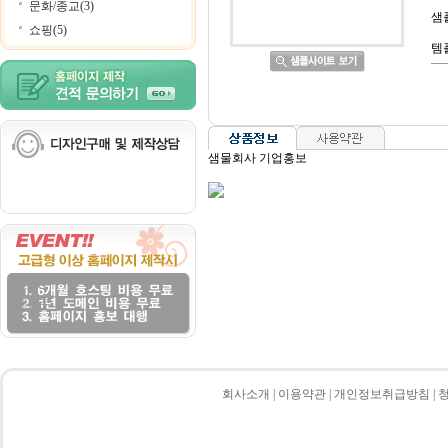
문화/종교(3)
샘
쇼핑(5)
템
샘물회사 기업홍보
HSBC
예금주:
회사소개
|
이용약관
|
개인정보취급방침
|